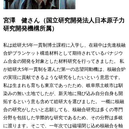
宮澤 健さん（国立研究開発法人日本原子力
研究開発機構所属）
私は総研大5年一貫制博士課程に入学し、在籍中は先進核融
合炉ブランケット構造材料として期待されているパナジウ
ム合金の開発を対象とした材料研究を行ってきました。 私
が総研大5年一貫制を選んだ第一の志望同動機は、核融合炉
の実現に貢献できるような研究をしたいという意思です。
私は生まれも育ちも東京であったため、岐阜県土岐市は馴
染みの無い土地でしたが、新天地に飛び込み自分自身も開
拓するという意も含めて総研大を選びました。 一概に核融
合の研究がしたいと志願しても、核融合研究は多くの専門
分野を包括した学際的な研究であるため、その分野は多岐
に渡ります。そこで、一年次では磁場閉じ込め核融合を軸