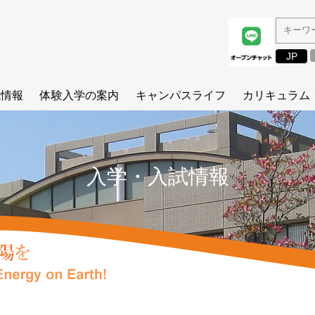
JP
試情報
体験入学の案内
キャンパスライフ
カリキュラム
夏の体験入学
研究生活を垣間見る
カリキュラム
参加学生のレポート
修了生の進路状況
研修プログラ
方針
アジア冬の学校
ある総研大生の1日
履修・学位
入学・入試情報
イベントに参加しよう！
博士論文紹介
シラバス
要項
在学生・修了生メッセージ
理工学基礎演
りメッセージ
国際連携
（総研大）
講座
問題集
SOKENDA
（総研大）
経済的支援制
ム
コースカレン