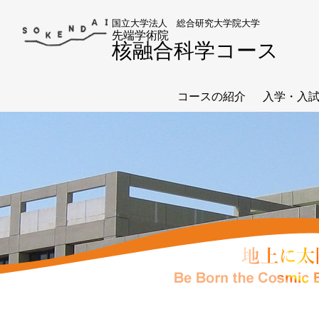
国立大学法人 総合研究大学院大学
先端学術院
核融合科学コース
コースの紹介
入学・入
コース長あいさつ
お知らせ
沿革
概要
総合研究大学院大学とは？
入学受入
核融合科学コース
重要日程
教員一覧
学生募集
修了生よ
入試過去
入学案内