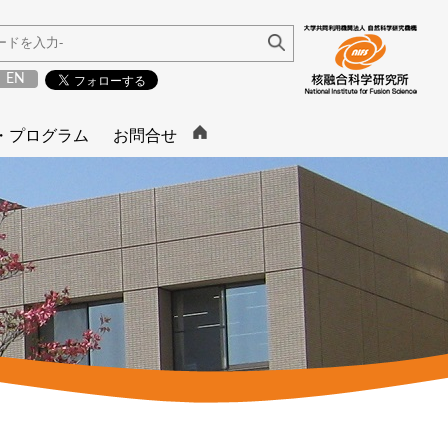
EN
・プログラム
お問合せ
お問い合わせ
ム
土岐キャンパス
アクセス
入試･入学に関する
習・大学院特別
よくある質問
I研究派遣プログラ
度
ダー