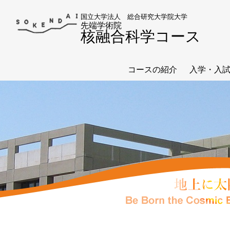
国立大学法人 総合研究大学院大学
先端学術院
核融合科学コース
コースの紹介
入学・入
コース長あいさつ
お知らせ
沿革
概要
総合研究大学院大学とは？
入学受入
核融合科学コース
重要日程
教員一覧
学生募集
修了生よ
入試過去
入学案内