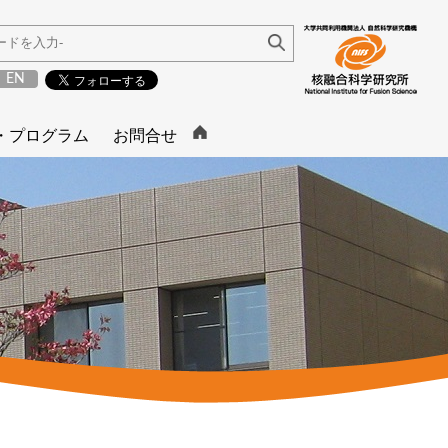
EN
・プログラム
お問合せ
お問い合わせ
ム
土岐キャンパス
アクセス
入試･入学に関する
習・大学院特別
よくある質問
I研究派遣プログラ
度
ダー