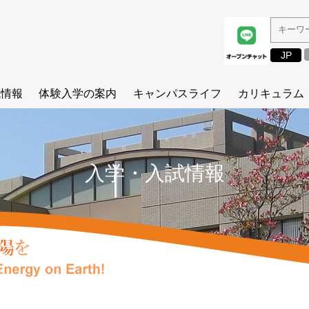
JP
試情報
体験入学の案内
キャンパスライフ
カリキュラム
夏の体験入学
研究生活を垣間見る
カリキュラム
参加学生のレポート
修了生の進路状況
研修プログラ
方針
アジア冬の学校
ある総研大生の1日
履修・学位
入学・入試情報
イベントに参加しよう！
博士論文紹介
シラバス
要項
在学生・修了生メッセージ
理工学基礎演
りメッセージ
国際連携
（総研大）
講座
問題集
SOKENDA
（総研大）
経済的支援制
ム
コースカレン