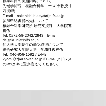
授業科目の実施内容について
先端学術院 核融合科学コース 准教授 中
西 秀哉
E-mail：nakanishi.hideya(at)nifs.ac.jp
参加申込書提出先について
核融合科学研究所 研究支援課 大学院連
携係
Tel: 0572-58-2042/2843 E-mail:
daigakuin(at)nifs.ac.jp
他大学大学院生の単位取得について
総合研究大学院大学 学務課教務係
Tel: 046-858-1582 / E-Mail:
kyomu(at)ml.soken.ac.jp
※E-mailアドレス
の
(at)
は＠に置き換えてください。