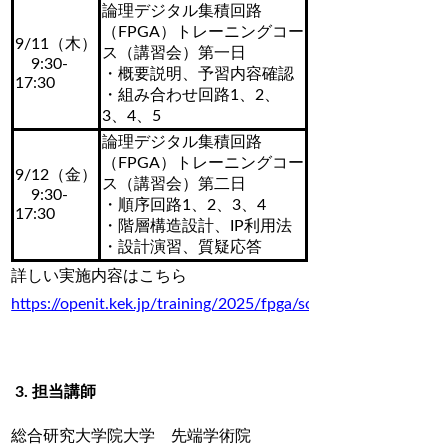
論理デジタル集積回路
（FPGA）トレーニングコー
9/11（木）
ス（講習会）第一日
9:30-
・概要説明、予習内容確認
17:30
・組み合わせ回路1、2、
3、4、5
論理デジタル集積回路
（FPGA）トレーニングコー
9/12（金）
ス（講習会）第二日
9:30-
・順序回路1、2、3、4
17:30
・階層構造設計、IP利用法
・設計演習、質疑応答
詳しい実施内容はこちら
https://openit.kek.jp/training/2025/fpga/sokendai
3. 担当講師
総合研究大学院大学 先端学術院